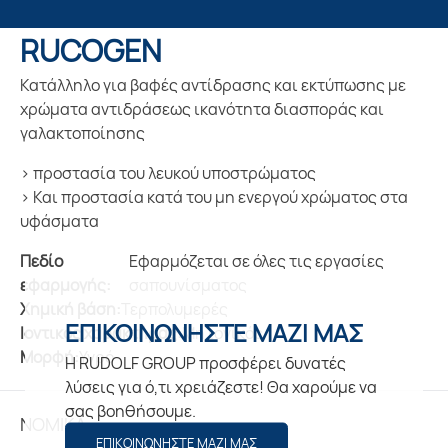
RUCOGEN
Κατάλληλο για βαφές αντίδρασης και εκτύπωσης με
χρώματα αντιδράσεως ικανότητα διασποράς και
γαλακτοποίησης
προστασία του λευκού υποστρώματος
Και προστασία κατά του μη ενεργού χρώματος στα
υφάσματα
Πεδίο
Εφαρμόζεται σε όλες τις εργασίες
εφαρμογής:
σαπουνίσματος
Χημική βάση:
Τερπολυμερές
ΕΠΙΚΟΙΝΩΝΗΣΤΕ ΜΑΖΙ ΜΑΣ
Ιοντικός χαρακτήρας:
Μη ιονικός
Μορφή:
Υγρό
Η RUDOLF GROUP προσφέρει δυνατές
λύσεις για ό,τι χρειάζεστε! Θα χαρούμε να
σας βοηθήσουμε.
ΝΟΜΙΚΑ
ΕΠΙΚΟΙΝΩΝΗΣΤΕ ΜΑΖΙ ΜΑΣ