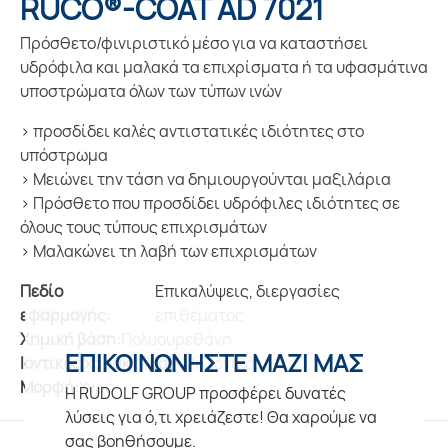
RUCO®-COAT AD 7021
Πρόσθετο/φινιριστικό μέσο για να καταστήσει
υδρόφιλα και μαλακά τα επιχρίσματα ή τα υφασμάτινα
υποστρώματα όλων των τύπων ινών
προσδίδει καλές αντιστατικές ιδιότητες στο
υπόστρωμα
Μειώνει την τάση να δημιουργούνται μαξιλάρια
Πρόσθετο που προσδίδει υδρόφιλες ιδιότητες σε
όλους τους τύπους επιχρισμάτων
Μαλακώνει τη λαβή των επιχρισμάτων
Πεδίο
Επικαλύψεις, διεργασίες
εφαρμογής:
επιθέματος
Χημική βάση:
Πολυουρεθάνη
ΕΠΙΚΟΙΝΩΝΗΣΤΕ ΜΑΖΙ ΜΑΣ
Ιοντικός χαρακτήρας:
Μη ιονικός
Μορφή:
Υγρό
Η RUDOLF GROUP προσφέρει δυνατές
λύσεις για ό,τι χρειάζεστε! Θα χαρούμε να
σας βοηθήσουμε.