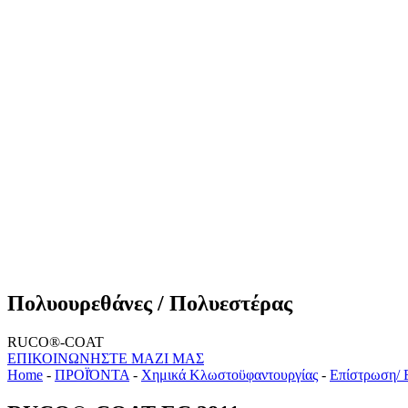
Πολυουρεθάνες / Πολυεστέρας
RUCO®-COAT
ΕΠΙΚΟΙΝΩΝΗΣΤΕ ΜΑΖΙ ΜΑΣ
Home
-
ΠΡΟΪΌΝΤΑ
-
Χημικά Κλωστοϋφαντουργίας
-
Επίστρωση/ 