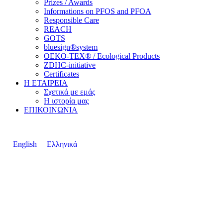
Prizes / Awards
Informations on PFOS and PFOA
Responsible Care
REACH
GOTS
bluesign®system
OEKO-TEX® / Ecological Products
ZDHC-initiative
Certificates
Η ΕΤΑΙΡΕΙΑ
Σχετικά με εμάς
Η ιστορία μας
ΕΠΙΚΟΙΝΩΝΙΑ
English
Ελληνικά