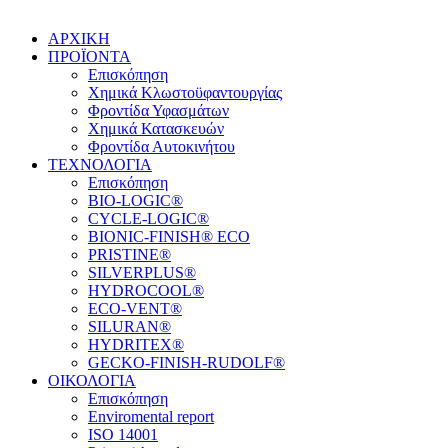
ΑΡΧΙΚΗ
ΠΡΟΪΟΝΤΑ
Επισκόπηση
Χημικά Κλωστοϋφαντουργίας
Φροντίδα Υφασμάτων
Χημικά Κατασκευών
Φροντίδα Αυτοκινήτου
ΤΕΧΝΟΛΟΓΙΑ
Επισκόπηση
BIO-LOGIC®
CYCLE-LOGIC®
BIONIC-FINISH® ECO
PRISTINE®
SILVERPLUS®
HYDROCOOL®
ECO-VENT®
SILURAN®
HYDRITEX®
GECKO-FINISH-RUDOLF®
ΟΙΚΟΛΟΓΙΑ
Επισκόπηση
Enviromental report
ISO 14001