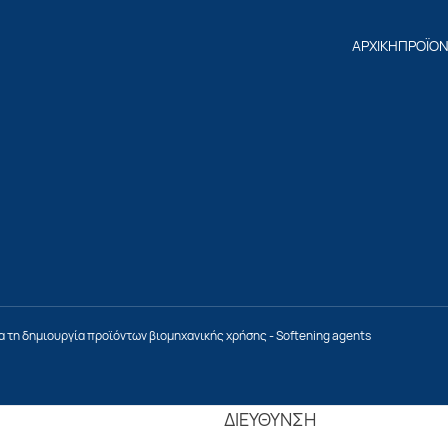
ΑΡΧΙΚΗ
ΠΡΟΪΟ
ια τη δημιουργία προϊόντων βιομηχανικής χρήσης
-
softening agents
ΔΙΕΥΘΥΝΣΗ